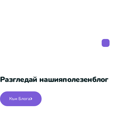
Разгледай нашия
полезен
блог
Към Блога